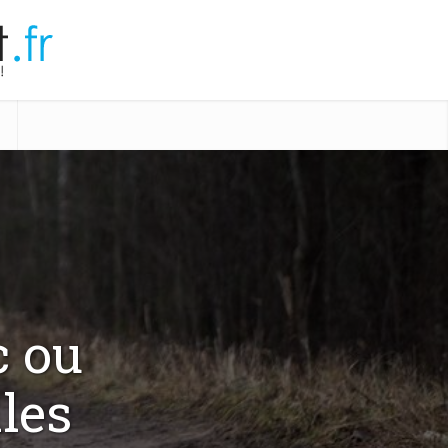
c ou
les