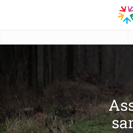
Ass
sa