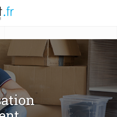
sation
ent