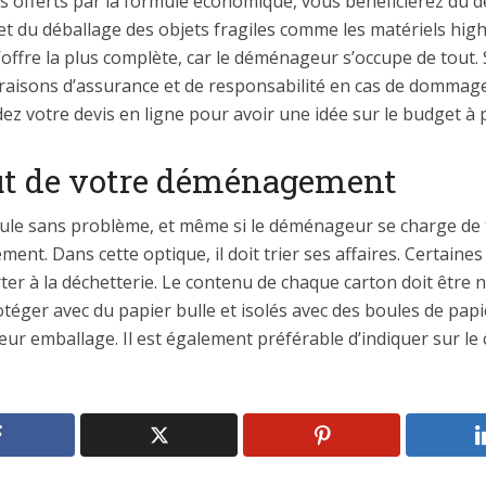
ces offerts par la formule économique, vous bénéficierez d
t du déballage des objets fragiles comme les matériels high-
 l’offre la plus complète, car le déménageur s’occupe de tout
s raisons d’assurance et de responsabilité en cas de dommage
 votre devis en ligne pour avoir une idée sur le budget à p
oût de votre déménagement
ule sans problème, et même si le déménageur se charge de to
ent. Dans cette optique, il doit trier ses affaires. Certaine
er à la déchetterie. Le contenu de chaque carton doit être n
otéger avec du papier bulle et isolés avec des boules de pap
 leur emballage. Il est également préférable d’indiquer sur le 