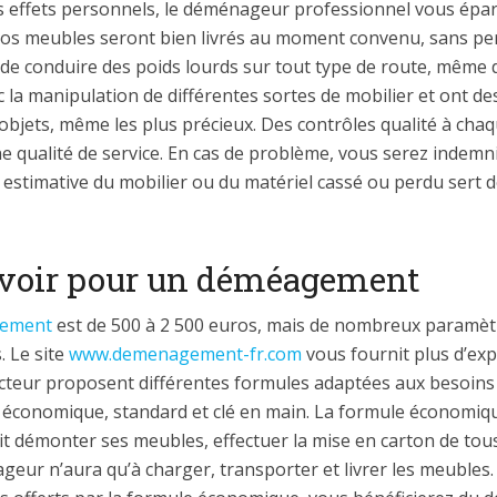
s effets personnels, le déménageur professionnel vous éparg
vos meubles seront bien livrés au moment convenu, sans pert
de conduire des poids lourds sur tout type de route, même d
avec la manipulation de différentes sortes de mobilier et ont d
objets, même les plus précieux. Des contrôles qualité à cha
e qualité de service. En cas de problème, vous serez indemni
r estimative du mobilier ou du matériel cassé ou perdu sert d
évoir pour un déméagement
gement
est de 500 à 2 500 euros, mais de nombreux paramèt
. Le site
www.demenagement-fr.com
vous fournit plus d’exp
ecteur proposent différentes formules adaptées aux besoins
s : économique, standard et clé en main. La formule économ
 doit démonter ses meubles, effectuer la mise en carton de tou
ageur n’aura qu’à charger, transporter et livrer les meubles