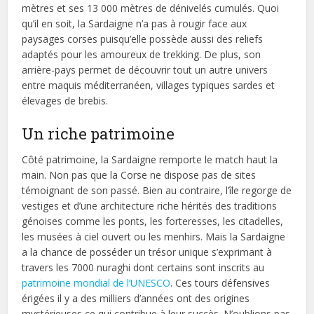
mètres et ses 13 000 mètres de dénivelés cumulés. Quoi
qu’il en soit, la Sardaigne n’a pas à rougir face aux
paysages corses puisqu’elle possède aussi des reliefs
adaptés pour les amoureux de trekking. De plus, son
arrière-pays permet de découvrir tout un autre univers
entre maquis méditerranéen, villages typiques sardes et
élevages de brebis.
Un riche patrimoine
Côté patrimoine, la Sardaigne remporte le match haut la
main. Non pas que la Corse ne dispose pas de sites
témoignant de son passé. Bien au contraire, l’île regorge de
vestiges et d’une architecture riche hérités des traditions
génoises comme les ponts, les forteresses, les citadelles,
les musées à ciel ouvert ou les menhirs. Mais la Sardaigne
a la chance de posséder un trésor unique s’exprimant à
travers les 7000 nuraghi dont certains sont inscrits au
patrimoine mondial de l’UNESCO
. Ces tours défensives
érigées il y a des milliers d’années ont des origines
mystérieuses ce qui contribue à leur succès. N’oublions pas