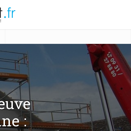
euve
ne :