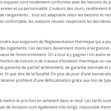
Les espaces sont totalement conformes avec les besoins du p
es envies et sa personnalité. Couleurs des murs, revêtement de
s de rangements… tout est adaptable selon les besoins et rien
e et confortable, les maisons neuves respectent les derniè
pondre aux exigences de Règlementation thermique qui a pou
es logements. Ces derniers deviennent moins énergivores 
ueux de l’environnement. On a tout à y gagner ! Un autre a
éfection de toiture ni de travaux d’isolation thermique ou ra
 de garantie de parfait achèvement, de garantie biennale et 
 Et que dire de la fiscalité. En plus de jouir d’une exonérati
étaires profitent d’une défiscalisation grâce aux lois de type
 à mettre le prix fort en achetant dans le neuf. Les tarifs son
ais de livraison sont également très longs. Impossible d’emm