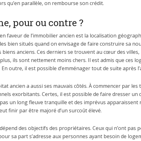
ors qu’en parallèle, on rembourse son crédit.
e, pour ou contre ?
 faveur de l’immobilier ancien est la localisation géographiq
les bien situés quand on envisage de faire construire sa n
es biens anciens. Ces derniers se trouvent au cœur des villes,
plus, ils sont nettement moins chers. Il est admis que ces l
En outre, il est possible d’emménager tout de suite après l’a
habitat ancien a aussi ses mauvais côtés. À commencer par les
nels exorbitants. Certes, il est possible de faire dresser un 
 pas un long fleuve tranquille et des imprévus apparaissent
 peut finir par être majoré d’un surcoût élevé.
 dépend des objectifs des propriétaires. Ceux qui n’ont pas
f pour sa part s’adresse aux personnes ayant besoin de log